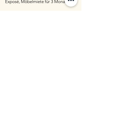
Exposé, Möbelmiete für 3 Monate
Wir arbeiten mit Maklern zusammen,
die sich an den Homestagingkosten
beteiligen, da sie den Mehrwert für
Ihre Kunden und für sich zu schätzen
wissen. Sprechen Sie uns gerne darauf
an.