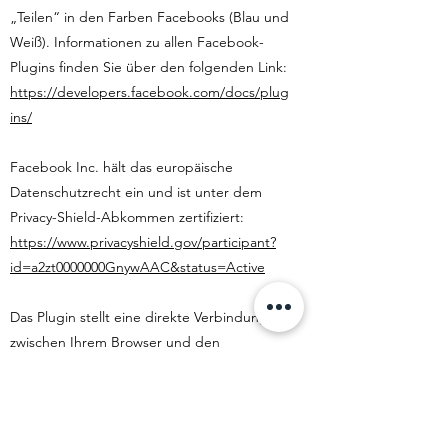
„Teilen“ in den Farben Facebooks (Blau und
Weiß). Informationen zu allen Facebook-
Plugins finden Sie über den folgenden Link:
https://developers.facebook.com/docs/plug
ins/
Facebook Inc. hält das europäische
Datenschutzrecht ein und ist unter dem
Privacy-Shield-Abkommen zertifiziert:
https://www.privacyshield.gov/participant?
id=a2zt0000000GnywAAC&status=Active
Das Plugin stellt eine direkte Verbindung
zwischen Ihrem Browser und den
Facebook-Servern her. Der
Websitebetreiber hat keinerlei Einfluss auf
die Natur und den Umfang der Daten,
welche das Plugin an die Server der