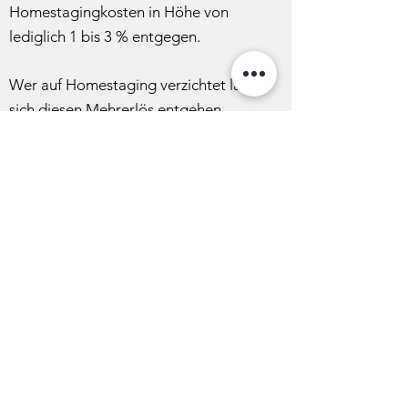
Homestagingkosten in Höhe von
lediglich 1 bis 3 % entgegen.
Wer auf Homestaging verzichtet lässt
sich diesen Mehrerlös entgehen.
k.schmidt@homestagingwuppertal.de
Tel.:
+49 170 3080751
Kathrin Schmidt Team
Von-der-Tann-Straße 12
42115 Wuppertal